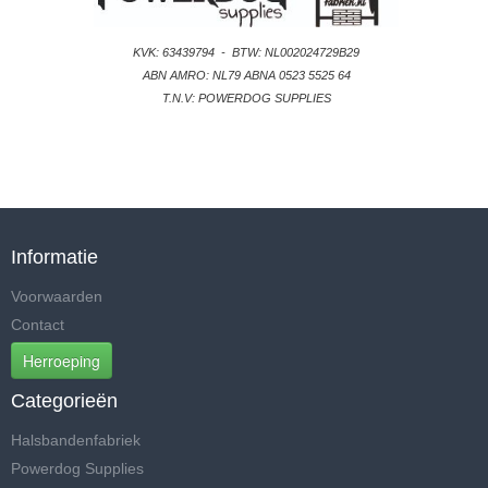
KVK: 63439794
-
BTW: NL002024729B29
ABN AMRO: NL79 ABNA 0523 5525 64
T.N.V: POWERDOG SUPPLIES
Informatie
Voorwaarden
Contact
Herroeping
Categorieën
Halsbandenfabriek
Powerdog Supplies