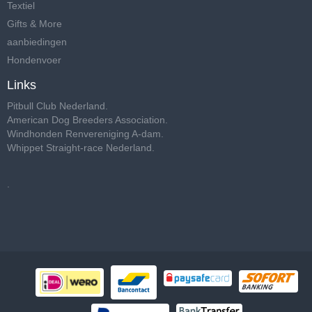
Textiel
Gifts & More
aanbiedingen
Hondenvoer
Links
Pitbull Club Nederland
.
American Dog Breeders Association
.
Windhonden Renvereniging A-dam
.
Whippet Straight-race Nederland
.
.