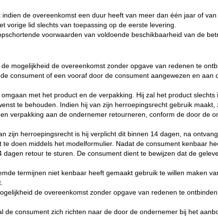
 indien de overeenkomst een duur heeft van meer dan één jaar of van
et vorige lid slechts van toepassing op de eerste levering.
opschortende voorwaarden van voldoende beschikbaarheid van de betr
t de mogelijkheid de overeenkomst zonder opgave van redenen te ont
oor de consument of een vooraf door de consument aangewezen en aa
 omgaan met het product en de verpakking. Hij zal het product slechts 
wenst te behouden. Indien hij van zijn herroepingsrecht gebruik maakt, 
taat en verpakking aan de ondernemer retourneren, conform de door de o
zijn herroepingsrecht is hij verplicht dit binnen 14 dagen, na ontvan
te doen middels het modelformulier. Nadat de consument kenbaar heef
4 dagen retour te sturen. De consument dient te bewijzen dat de gelever
noemde termijnen niet kenbaar heeft gemaakt gebruik te willen maken van
.
 mogelijkheid de overeenkomst zonder opgave van redenen te ontbinde
 de consument zich richten naar de door de ondernemer bij het aanbod en