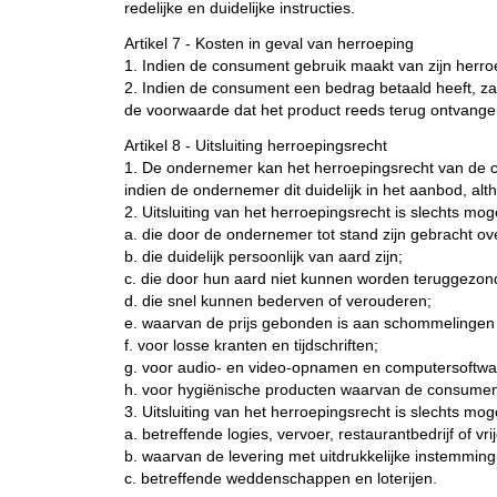
redelijke en duidelijke instructies.
Artikel 7 - Kosten in geval van herroeping
1. Indien de consument gebruik maakt van zijn herro
2. Indien de consument een bedrag betaald heeft, zal
de voorwaarde dat het product reeds terug ontvangen
Artikel 8 - Uitsluiting herroepingsrecht
1. De ondernemer kan het herroepingsrecht van de con
indien de ondernemer dit duidelijk in het aanbod, alt
2. Uitsluiting van het herroepingsrecht is slechts mog
a. die door de ondernemer tot stand zijn gebracht o
b. die duidelijk persoonlijk van aard zijn;
c. die door hun aard niet kunnen worden teruggezon
d. die snel kunnen bederven of verouderen;
e. waarvan de prijs gebonden is aan schommelingen 
f. voor losse kranten en tijdschriften;
g. voor audio- en video-opnamen en computersoftwa
h. voor hygiënische producten waarvan de consument
3. Uitsluiting van het herroepingsrecht is slechts moge
a. betreffende logies, vervoer, restaurantbedrijf of v
b. waarvan de levering met uitdrukkelijke instemmin
c. betreffende weddenschappen en loterijen.