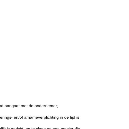
tand aangaat met de ondernemer;
ings- en/of afnameverplichting in de tijd is
k is gericht, op te slaan op een manier die