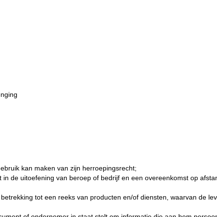
enging
ebruik kan maken van zijn herroepingsrecht;
lt in de uitoefening van beroep of bedrijf en een overeenkomst op afs
etrekking tot een reeks van producten en/of diensten, waarvan de lever
ment of ondernemer in staat stelt om informatie die aan hem persoonlij