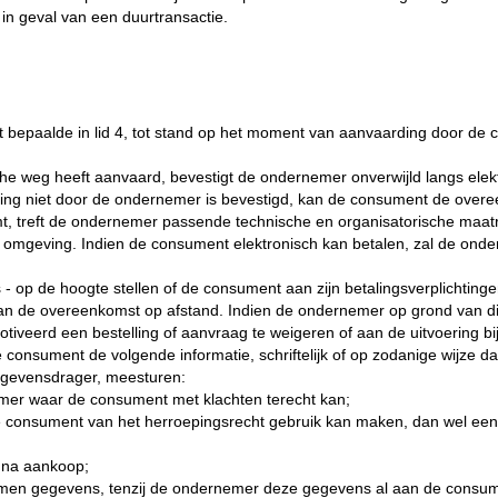
in geval van een duurtransactie.
 bepaalde in lid 4, tot stand op het moment van aanvaarding door de
che weg heeft aanvaard, bevestigt de ondernemer onverwijld langs ele
ing niet door de ondernemer is bevestigd, kan de consument de over
mt, treft de ondernemer passende technische en organisatorische maatre
eb omgeving. Indien de consument elektronisch kan betalen, zal de on
- op de hoogte stellen of de consument aan zijn betalingsverplichtinge
van de overeenkomst op afstand. Indien de ondernemer op grond van 
otiveerd een bestelling of aanvraag te weigeren of aan de uitvoering 
e consument de volgende informatie, schriftelijk of op zodanige wijze 
gevensdrager, meesturen:
mer waar de consument met klachten terecht kan;
onsument van het herroepingsrecht gebruik kan maken, dan wel een dui
e na aankoop;
omen gegevens, tenzij de ondernemer deze gegevens al aan de consumen