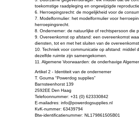
toekomstige raadpleging en ongewijzigde reproducti
6. Herroepingsrecht: de mogelijkheid voor de consum
7. Modelformulier: het modelformulier voor herroepin
herroepingsrecht.
8. Ondernemer: de natuurlijke of rechtspersoon die
9. Overeenkomst op afstand: een overeenkomst waar
diensten, tot en met het sluiten van de overeenkoms
10. Techniek voor communicatie op afstand: middel d
dezelfde ruimte zijn samengekomen.
11. Algemene Voorwaarden: de onderhavige Algeme
Artikel 2 - Identiteit van de ondernemer
T. Gouma “Powerdog supplies”
Barnsteenhorst 139
2592EE Den Haag
Telefoonnummer: +31 (0) 623330842
E-mailadres: info@powerdogsupplies.nl
KvK-nummer: 63439794
Btw-identificatienummer: NL179861505B01