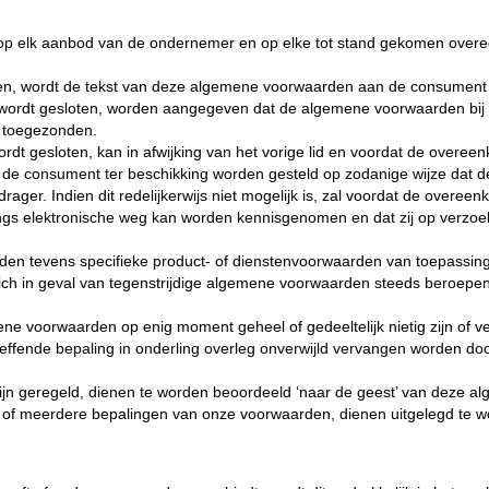
op elk aanbod van de ondernemer en op elke tot stand gekomen overee
n, wordt de tekst van deze algemene voorwaarden aan de consument besc
 wordt gesloten, worden aangegeven dat de algemene voorwaarden bij d
 toegezonden.
rdt gesloten, kan in afwijking van het vorige lid en voordat de overee
de consument ter beschikking worden gesteld op zodanige wijze dat
r. Indien dit redelijkerwijs niet mogelijk is, zal voordat de overeen
 elektronische weg kan worden kennisgenomen en dat zij op verzoek
en tevens specifieke product- of dienstenvoorwaarden van toepassing z
h in geval van tegenstrijdige algemene voorwaarden steeds beroepen 
ne voorwaarden op enig moment geheel of gedeeltelijk nietig zijn of ve
reffende bepaling in onderling overleg onverwijld vervangen worden doo
zijn geregeld, dienen te worden beoordeeld ‘naar de geest’ van deze 
én of meerdere bepalingen van onze voorwaarden, dienen uitgelegd te 