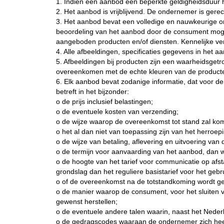
1. Indien een aanbod een beperkte geldigheidsduur h
2. Het aanbod is vrijblijvend. De ondernemer is gere
3. Het aanbod bevat een volledige en nauwkeurige o
beoordeling van het aanbod door de consument moge
aangeboden producten en/of diensten. Kennelijke ver
4. Alle afbeeldingen, specificaties gegevens in het 
5. Afbeeldingen bij producten zijn een waarheidsg
overeenkomen met de echte kleuren van de product
6. Elk aanbod bevat zodanige informatie, dat voor de
betreft in het bijzonder:
o de prijs inclusief belastingen;
o de eventuele kosten van verzending;
o de wijze waarop de overeenkomst tot stand zal ko
o het al dan niet van toepassing zijn van het herroep
o de wijze van betaling, aflevering en uitvoering va
o de termijn voor aanvaarding van het aanbod, dan 
o de hoogte van het tarief voor communicatie op af
grondslag dan het reguliere basistarief voor het geb
o of de overeenkomst na de totstandkoming wordt gea
o de manier waarop de consument, voor het sluiten 
gewenst herstellen;
o de eventuele andere talen waarin, naast het Nede
o de gedragscodes waaraan de ondernemer zich hee