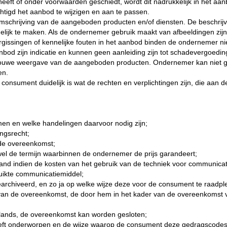
eeft of onder voorwaarden geschiedt, wordt dit nadrukkelijk in het aa
chtigd het aanbod te wijzigen en aan te passen.
mschrijving van de aangeboden producten en/of diensten. De beschrijv
lijk te maken. Als de ondernemer gebruik maakt van afbeeldingen zi
gissingen of kennelijke fouten in het aanbod binden de ondernemer nie
aanbod zijn indicatie en kunnen geen aanleiding zijn tot schadevergoed
etrouwe weergave van de aangeboden producten. Ondernemer kan niet 
en.
 consument duidelijk is wat de rechten en verplichtingen zijn, die aan 
men en welke handelingen daarvoor nodig zijn;
ingsrecht;
n de overeenkomst;
wel de termijn waarbinnen de ondernemer de prijs garandeert;
stand indien de kosten van het gebruik van de techniek voor communic
ruikte communicatiemiddel;
rchiveerd, en zo ja op welke wijze deze voor de consument te raadple
van de overeenkomst, de door hem in het kader van de overeenkomst v
rlands, de overeenkomst kan worden gesloten;
ft onderworpen en de wijze waarop de consument deze gedragscodes 