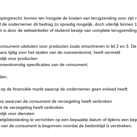
epingsrecht, komen ten hoogste de kosten van terugzending voor zijn 
 de ondernemer dit bedrag zo spoedig mogelijk, doch uiterlijk binnen 1
 is door de webwinkelier of sluitend bewijs van complete terugzendin
sument uitsluiten voor producten zoals omschreven in lid 2 en 3. De ui
hans tijdig voor het sluiten van de overeenkomst, heeft vermeld.
elijk voor producten:
vereenkomstig specificaties van de consument;
den;
op de financiële markt waarop de ondernemer geen invloed heeft;
re waarvan de consument de verzegeling heeft verbroken.
 de verzegeling heeft verbroken.
lijk voor diensten:
rijetijdsbesteding te verrichten op een bepaalde datum of tijdens een be
g van de consument is begonnen voordat de bedenktijd is verstreken;