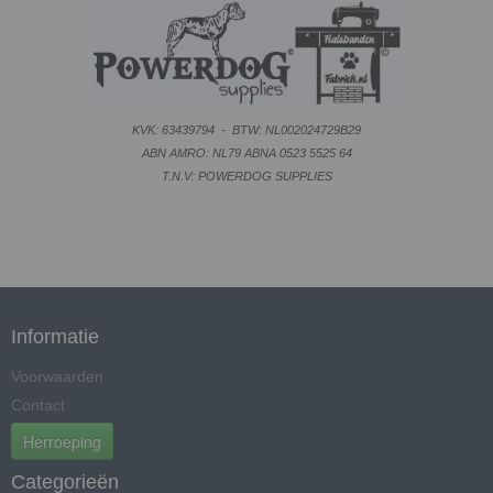
KVK: 63439794
-
BTW: NL002024729B29
ABN AMRO: NL79 ABNA 0523 5525 64
T.N.V: POWERDOG SUPPLIES
Informatie
Voorwaarden
Contact
Herroeping
Categorieën