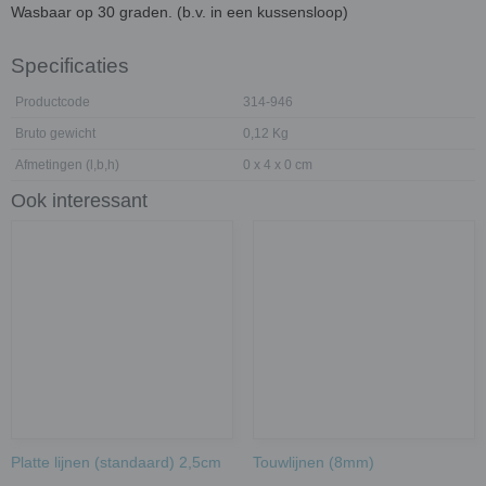
Wasbaar op 30 graden. (b.v. in een kussensloop)
Specificaties
Productcode
314-946
Bruto gewicht
0,12 Kg
Afmetingen (l,b,h)
0 x 4 x 0 cm
Ook interessant
Platte lijnen (standaard) 2,5cm
Touwlijnen (8mm)