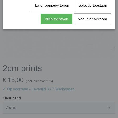
Later opnieuw tonen
Selectie toestaan
Alles toestaan
Nee, niet akkoord
2cm prints
€ 15,00
(inclusief btw 21%)
✓
Op voorraad
- Levertijd 3 / 7 Werkdagen
Kleur band