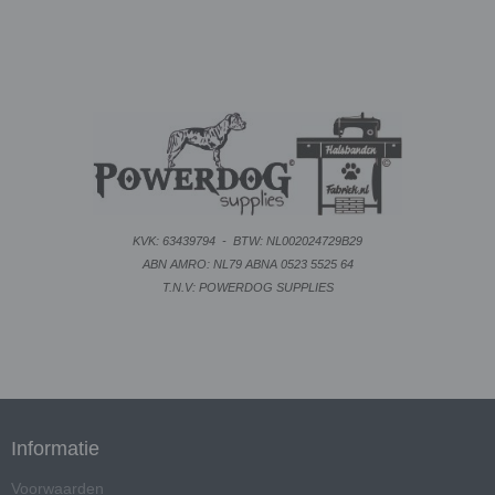
KVK: 63439794
-
BTW: NL002024729B29
ABN AMRO: NL79 ABNA 0523 5525 64
T.N.V: POWERDOG SUPPLIES
Informatie
Voorwaarden